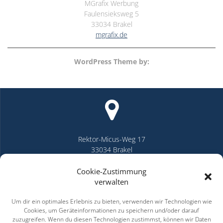
MGrafix Werbung
Faulensieksweg 5
33034 Brakel
mgrafix.de
WordPress Theme by:
Rektor-Micus-Weg 17
33034 Brakel
Cookie-Zustimmung
verwalten
Um dir ein optimales Erlebnis zu bieten, verwenden wir Technologien wie
Cookies, um Geräteinformationen zu speichern und/oder darauf
info@sudermann-managementsysteme.de
zuzugreifen. Wenn du diesen Technologien zustimmst, können wir Daten