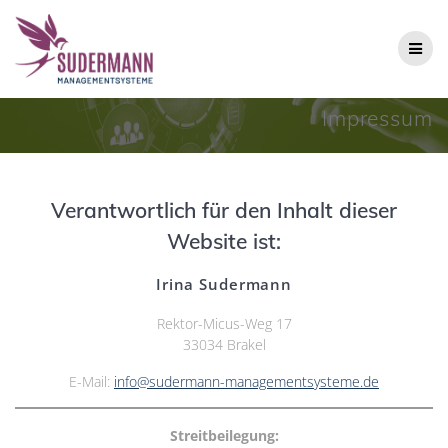
Zum
Inhalt
springen
Impressum
Verantwortlich für den Inhalt dieser
Website ist:
Irina Sudermann
Rektor-Micus-Weg 17
33034 Brakel
E-Mail:
info@sudermann-managementsysteme.de
Streitbeilegung: